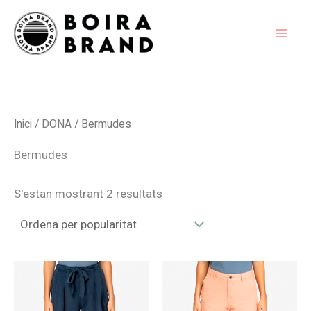
Vés
al
contingut
Inici
/
DONA
/ Bermudes
Bermudes
Ordenat
S'estan mostrant 2 resultats
per
popularitat