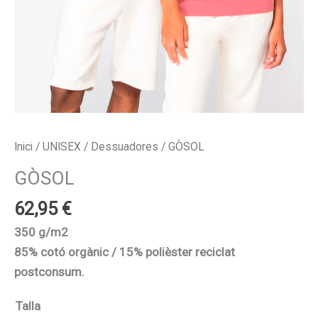
Inici
/
UNISEX
/
Dessuadores
/ GÒSOL
GÒSOL
62,95
€
350 g/m2
85% cotó orgànic / 15% polièster reciclat
postconsum.
Talla