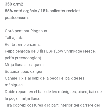
350 g/m2
85% cotó orgànic / 15% polièster reciclat
postconsum.
Cotó pentinat Ringspun.
Tall ajustat.
Rentat amb enzims.
Felpa penjada de 3 fils LSF (Low Shrinkage Fleece,
pelfa preencongida).
Mitja lluna a l’esquena.
Butxaca tipus cangur.
Canalé 1 x 1 al baix de la peça i el baix de les
mànigues.
Doble repunt en el baix de les mànigues, cises, baix de
la peça i mitja lluna.
Tira cobreix costures a la part interior del darrere del