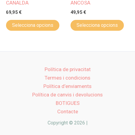
CANALDA
ANCOSA
del
del
69,95
€
49,95
€
producte
prod
Aquest
Aque
Selecciona opcions
Selecciona opcions
producte
prod
té
té
diverses
dive
variants.
varia
Les
Les
Política de privacitat
opcions
opci
Termes i condicions
es
es
Política d’enviaments
poden
pode
Política de canvis i devolucions
triar
triar
BOTIGUES
a
a
Contacte
la
la
pàgina
pàgi
Copyright © 2026 |
del
del