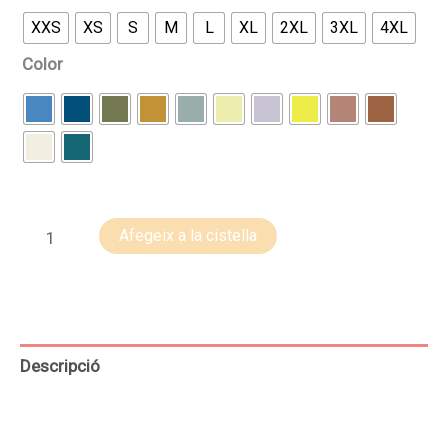
XXS
XS
S
M
L
XL
2XL
3XL
4XL
Color
quantitat
Afegeix a la cistella
de
GÒSOL
Descripció
Informació addicional